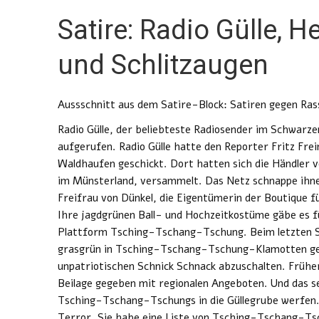
Satire: Radio Gülle, 
und Schlitzaugen
Aussschnitt aus dem Satire-Block: Satiren gegen Ra
Radio Gülle, der beliebteste Radiosender im Schwarz
aufgerufen. Radio Gülle hatte den Reporter Fritz F
Waldhaufen geschickt. Dort hatten sich die Händler 
im Münsterland, versammelt. Das Netz schnappe ih
Freifrau von Dünkel, die Eigentümerin der Boutique f
Ihre jagdgrünen Ball- und Hochzeitkostüme gäbe es fü
Plattform Tsching-Tschang-Tschung. Beim letzten Sc
grasgrün in Tsching-Tschang-Tschung-Klamotten ges
unpatriotischen Schnick Schnack abzuschalten. Früh
Beilage gegeben mit regionalen Angeboten. Und das s
Tsching-Tschang-Tschungs in die Güllegrube werfen.
Terror. Sie habe eine Liste von Tsching-Tschang-Tsc