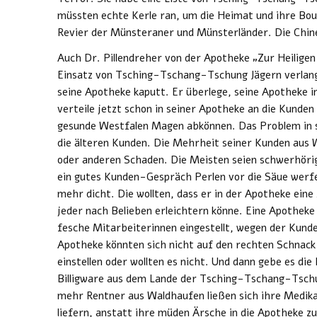
müssten echte Kerle ran, um die Heimat und ihre Bou
Revier der Münsteraner und Münsterländer. Die Chines
Auch Dr. Pillendreher von der Apotheke „Zur Heilige
Einsatz von Tsching-Tschang-Tschung Jägern verlan
seine Apotheke kaputt. Er überlege, seine Apotheke
verteile jetzt schon in seiner Apotheke an die Kunde
gesunde Westfalen Magen abkönnen. Das Problem in s
die älteren Kunden. Die Mehrheit seiner Kunden aus 
oder anderen Schaden. Die Meisten seien schwerhöri
ein gutes Kunden-Gespräch Perlen vor die Säue werf
mehr dicht. Die wollten, dass er in der Apotheke eine
jeder nach Belieben erleichtern könne. Eine Apotheke 
fesche Mitarbeiterinnen eingestellt, wegen der Kunde
Apotheke könnten sich nicht auf den rechten Schnac
einstellen oder wollten es nicht. Und dann gebe es di
Billigware aus dem Lande der Tsching-Tschang-Tsc
mehr Rentner aus Waldhaufen ließen sich ihre Medik
liefern, anstatt ihre müden Ärsche in die Apotheke z