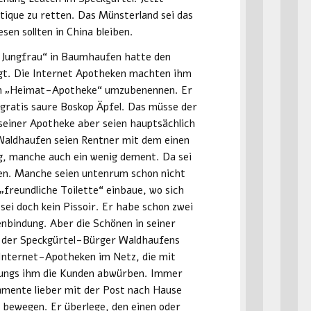
tique zu retten. Das Münsterland sei das
en sollten in China bleiben.
n Jungfrau“ in Baumhaufen hatte den
gt. Die Internet Apotheken machten ihm
 in „Heimat-Apotheke“ umzubenennen. Er
n gratis saure Boskop Äpfel. Das müsse der
einer Apotheke aber seien hauptsächlich
Waldhaufen seien Rentner mit dem einen
g, manche auch ein wenig dement. Da sei
en. Manche seien untenrum schon nicht
 „freundliche Toilette“ einbaue, wo sich
sei doch kein Pissoir. Er habe schon zwei
nbindung. Aber die Schönen in seiner
k der Speckgürtel-Bürger Waldhaufens
e Internet-Apotheken im Netz, die mit
hungs ihm die Kunden abwürben. Immer
amente lieber mit der Post nach Hause
u bewegen. Er überlege, den einen oder